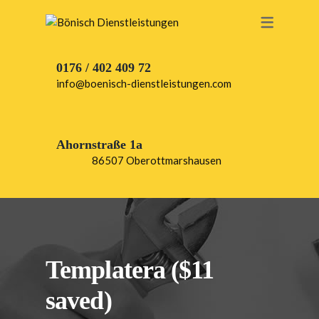
0176 / 402 409 72
info@boenisch-dienstleistungen.com
Ahornstraße 1a
86507 Oberottmarshausen
Templatera ($11
saved)