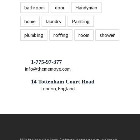
bathroom
door
Handyman
home
laundry
Painting
plumbing
roffing
room
shower
1-775-97-377
info@thememove.com
14 Tottenham Court Road
London, England.
Wir freuen uns Ihre Anfrage entgegen zu nehmen.