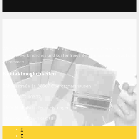
Wir freuen uns Ihre Anfrage entgegen zu nehmen. Gerne jederzeit
für ein unverbindliches und kostenfreies Beratungsgespräch auf uns
zu kommen.
Kontaktmöglichkeiten
Ahornstraße 1a, 86507 Oberottmarshausen
0176 / 402 409 72
info@boenisch-dienstleistungen.com
Mo - Sa: 08:00 - 18:00 Uhr