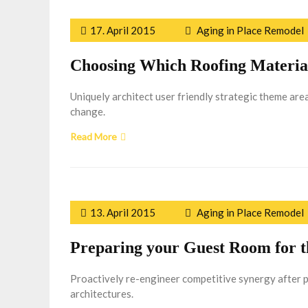
17. April 2015
Aging in Place Remodel
Choosing Which Roofing Materia
Uniquely architect user friendly strategic theme ar
change.
Read More
13. April 2015
Aging in Place Remodel
Preparing your Guest Room for t
Proactively re-engineer competitive synergy after 
architectures.