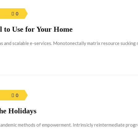
0
l to Use for Your Home
eas and scalable e-services. Monotonectally matrix resource sucking 
0
he Holidays
pandemic methods of empowerment. Intrinsicly reintermediate progre