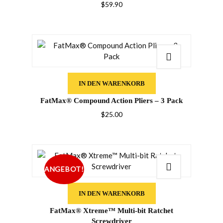
$
59.90
IN DEN WARENKORB
FatMax® Compound Action Pliers – 3 Pack
$
25.00
ANGEBOT!
IN DEN WARENKORB
FatMax® Xtreme™ Multi-bit Ratchet
Screwdriver