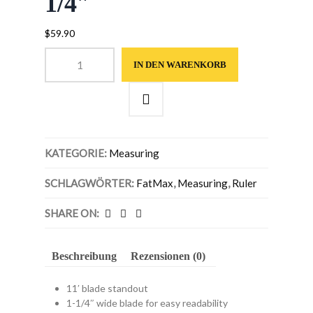
1/4″
$
59.90
FatMax®
IN DEN WARENKORB
Tape
Rule
(Metric/English
Scale)
-
8m/26'
KATEGORIE:
Measuring
x
1-
SCHLAGWÖRTER:
FatMax
,
Measuring
,
Ruler
1/4"
Menge
SHARE ON:
Beschreibung
Rezensionen (0)
11′ blade standout
1-1/4″ wide blade for easy readability