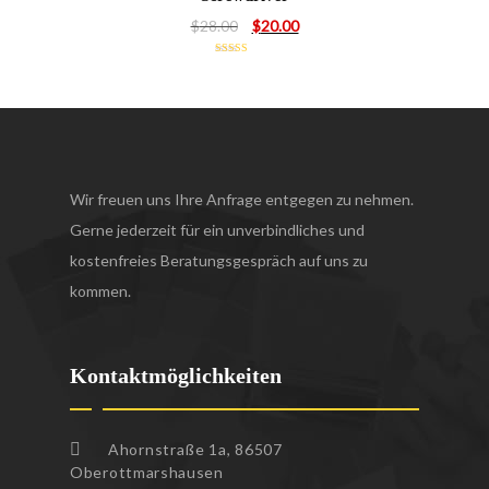
Ursprünglicher
Aktueller
$
28.00
$
20.00
Preis
Preis
Bewertet mit
war:
ist:
5.00
von 5
$28.00
$20.00.
Wir freuen uns Ihre Anfrage entgegen zu nehmen.
Gerne jederzeit für ein unverbindliches und
kostenfreies Beratungsgespräch auf uns zu
kommen.
Kontaktmöglichkeiten
Ahornstraße 1a, 86507
Oberottmarshausen